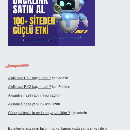
Son yorumlar
Akıllı saat EKG kaç olmalı ?
için
admin
Akıllı saat EKG kaç olmalı ?
için
Fehime
Aksanlı é nasıl yapılır ?
için
admin
Aksanlı é nasıl yapılır ?
için
Uzun
Güneş lekesi için evde ne yapabilirim ?
için
admin
Bu internet sitesinin hiçbir marka, kurum yada şahıs şirketi ile bir