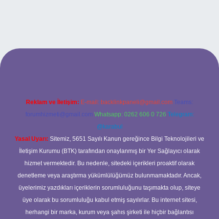
lexbet
Reklam ve İletişim:
E-mail:
backlinkpaneli@gmail.com
Teams:
forumhizmeti@gmail.com
Whatsapp: 0262 606 0 726
Telegram:
@karabul
Yasal Uyarı:
Sitemiz, 5651 Sayılı Kanun gereğince Bilgi Teknolojileri ve
İletişim Kurumu (BTK) tarafından onaylanmış bir Yer Sağlayıcı olarak
hizmet vermektedir. Bu nedenle, sitedeki içerikleri proaktif olarak
denetleme veya araştırma yükümlülüğümüz bulunmamaktadır. Ancak,
üyelerimiz yazdıkları içeriklerin sorumluluğunu taşımakta olup, siteye
üye olarak bu sorumluluğu kabul etmiş sayılırlar. Bu internet sitesi,
herhangi bir marka, kurum veya şahıs şirketi ile hiçbir bağlantısı