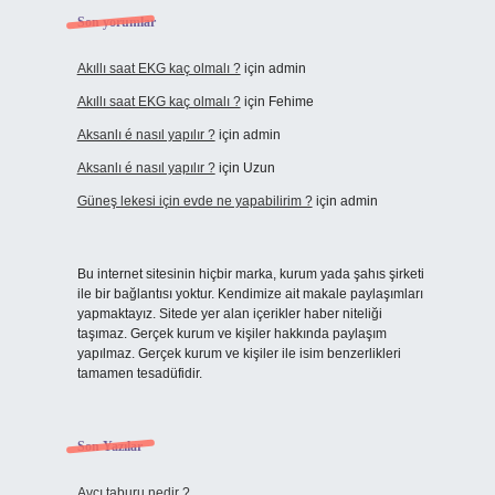
Son yorumlar
Akıllı saat EKG kaç olmalı ?
için
admin
Akıllı saat EKG kaç olmalı ?
için
Fehime
Aksanlı é nasıl yapılır ?
için
admin
Aksanlı é nasıl yapılır ?
için
Uzun
Güneş lekesi için evde ne yapabilirim ?
için
admin
Bu internet sitesinin hiçbir marka, kurum yada şahıs şirketi
ile bir bağlantısı yoktur. Kendimize ait makale paylaşımları
yapmaktayız. Sitede yer alan içerikler haber niteliği
taşımaz. Gerçek kurum ve kişiler hakkında paylaşım
yapılmaz. Gerçek kurum ve kişiler ile isim benzerlikleri
tamamen tesadüfidir.
Son Yazılar
Avcı taburu nedir ?