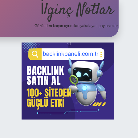
İlginç Notlar
Gözünden kaçan ayrıntıları yakalayan paylaşımlar.
Sidebar
elexbet