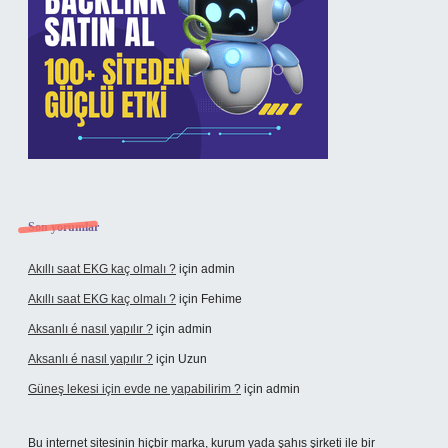
Son yorumlar
Akıllı saat EKG kaç olmalı ?
için
admin
Akıllı saat EKG kaç olmalı ?
için
Fehime
Aksanlı é nasıl yapılır ?
için
admin
Aksanlı é nasıl yapılır ?
için
Uzun
Güneş lekesi için evde ne yapabilirim ?
için
admin
Bu internet sitesinin hiçbir marka, kurum yada şahıs şirketi ile bir