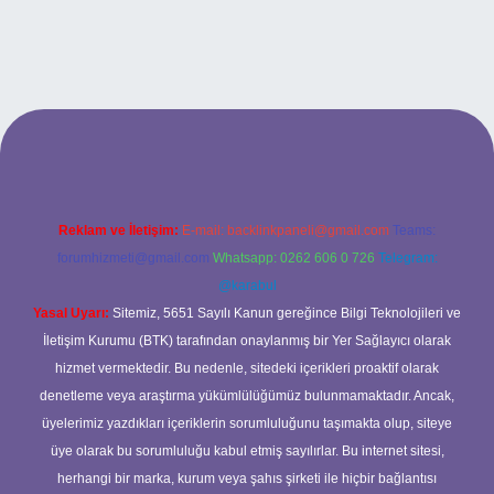
exbet
Reklam ve İletişim:
E-mail:
backlinkpaneli@gmail.com
Teams:
forumhizmeti@gmail.com
Whatsapp: 0262 606 0 726
Telegram:
@karabul
Yasal Uyarı:
Sitemiz, 5651 Sayılı Kanun gereğince Bilgi Teknolojileri ve
İletişim Kurumu (BTK) tarafından onaylanmış bir Yer Sağlayıcı olarak
hizmet vermektedir. Bu nedenle, sitedeki içerikleri proaktif olarak
denetleme veya araştırma yükümlülüğümüz bulunmamaktadır. Ancak,
üyelerimiz yazdıkları içeriklerin sorumluluğunu taşımakta olup, siteye
üye olarak bu sorumluluğu kabul etmiş sayılırlar. Bu internet sitesi,
herhangi bir marka, kurum veya şahıs şirketi ile hiçbir bağlantısı