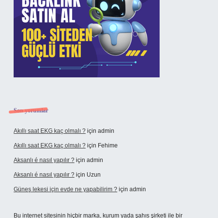
Son yorumlar
Akıllı saat EKG kaç olmalı ?
için
admin
Akıllı saat EKG kaç olmalı ?
için
Fehime
Aksanlı é nasıl yapılır ?
için
admin
Aksanlı é nasıl yapılır ?
için
Uzun
Güneş lekesi için evde ne yapabilirim ?
için
admin
Bu internet sitesinin hiçbir marka, kurum yada şahıs şirketi ile bir