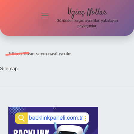
İlginç Notlar
menüyü
aç
Gözünden kaçan ayrıntıları yakalayan
paylaşımlar.
Gizlilik
Politikası
Etiket:
Basın yayın nasıl yazılır
Hakkımızda
Sitemap
Yasal Uyarı
Sidebar