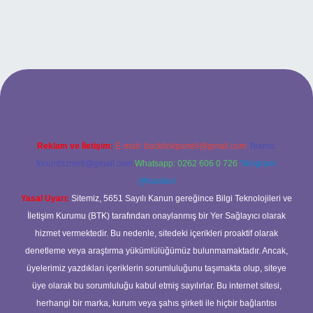
lexbet
Reklam ve İletişim:
E-mail:
backlinkpaneli@gmail.com
Teams:
forumhizmeti@gmail.com
Whatsapp: 0262 606 0 726
Telegram:
@karabul
Yasal Uyarı:
Sitemiz, 5651 Sayılı Kanun gereğince Bilgi Teknolojileri ve
İletişim Kurumu (BTK) tarafından onaylanmış bir Yer Sağlayıcı olarak
hizmet vermektedir. Bu nedenle, sitedeki içerikleri proaktif olarak
denetleme veya araştırma yükümlülüğümüz bulunmamaktadır. Ancak,
üyelerimiz yazdıkları içeriklerin sorumluluğunu taşımakta olup, siteye
üye olarak bu sorumluluğu kabul etmiş sayılırlar. Bu internet sitesi,
herhangi bir marka, kurum veya şahıs şirketi ile hiçbir bağlantısı