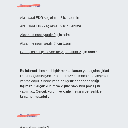
Son yorumlar
Akıllı saat EKG kaç olmalı ?
için
admin
Akıllı saat EKG kaç olmalı ?
için
Fehime
Aksanlı é nasıl yapılır ?
için
admin
Aksanlı é nasıl yapılır ?
için
Uzun
Güneş lekesi için evde ne yapabilirim ?
için
admin
Bu internet sitesinin hiçbir marka, kurum yada şahıs şirketi
ile bir bağlantısı yoktur. Kendimize ait makale paylaşımları
yapmaktayız. Sitede yer alan içerikler haber niteliği
taşımaz. Gerçek kurum ve kişiler hakkında paylaşım
yapılmaz. Gerçek kurum ve kişiler ile isim benzerlikleri
tamamen tesadüfidir.
Son Yazılar
Avcı taburu nedir ?