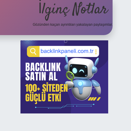
İlginç Notlar
Gözünden kaçan ayrıntıları yakalayan paylaşımlar.
Sidebar
elexbet