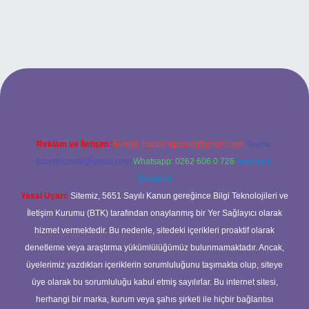
lexbet
Reklam ve İletişim:
E-mail:
backlinkpaneli@gmail.com
Teams:
forumhizmeti@gmail.com
Whatsapp: 0262 606 0 726
Telegram:
@karabul
Yasal Uyarı:
Sitemiz, 5651 Sayılı Kanun gereğince Bilgi Teknolojileri ve
İletişim Kurumu (BTK) tarafından onaylanmış bir Yer Sağlayıcı olarak
hizmet vermektedir. Bu nedenle, sitedeki içerikleri proaktif olarak
denetleme veya araştırma yükümlülüğümüz bulunmamaktadır. Ancak,
üyelerimiz yazdıkları içeriklerin sorumluluğunu taşımakta olup, siteye
üye olarak bu sorumluluğu kabul etmiş sayılırlar. Bu internet sitesi,
herhangi bir marka, kurum veya şahıs şirketi ile hiçbir bağlantısı