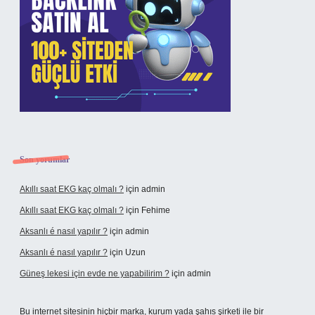
Son yorumlar
Akıllı saat EKG kaç olmalı ?
için
admin
Akıllı saat EKG kaç olmalı ?
için
Fehime
Aksanlı é nasıl yapılır ?
için
admin
Aksanlı é nasıl yapılır ?
için
Uzun
Güneş lekesi için evde ne yapabilirim ?
için
admin
Bu internet sitesinin hiçbir marka, kurum yada şahıs şirketi ile bir