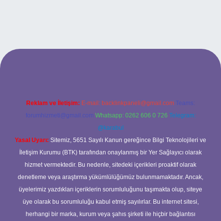
elexbet
Reklam ve İletişim:
E-mail:
backlinkpaneli@gmail.com
Teams:
forumhizmeti@gmail.com
Whatsapp: 0262 606 0 726
Telegram:
@karabul
Yasal Uyarı:
Sitemiz, 5651 Sayılı Kanun gereğince Bilgi Teknolojileri ve
İletişim Kurumu (BTK) tarafından onaylanmış bir Yer Sağlayıcı olarak
hizmet vermektedir. Bu nedenle, sitedeki içerikleri proaktif olarak
denetleme veya araştırma yükümlülüğümüz bulunmamaktadır. Ancak,
üyelerimiz yazdıkları içeriklerin sorumluluğunu taşımakta olup, siteye
üye olarak bu sorumluluğu kabul etmiş sayılırlar. Bu internet sitesi,
herhangi bir marka, kurum veya şahıs şirketi ile hiçbir bağlantısı