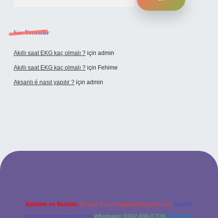
Son Yorumlar
Akıllı saat EKG kaç olmalı ?
için
admin
Akıllı saat EKG kaç olmalı ?
için
Fehime
Aksanlı é nasıl yapılır ?
için
admin
xbet
Reklam ve İletişim:
E-mail:
backlinkpaneli@gmail.com
Teams:
forumhizmeti@gmail.com
Whatsapp: 0262 606 0 726
Telegram: