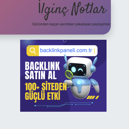
İlginç Notlar
Gözünden kaçan ayrıntıları yakalayan paylaşımlar.
Sidebar
elexbet