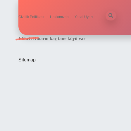
Gizlilik Politikası
Hakkımızda
Yasal Uyarı
Etiket:
Dinarın kaç tane köyü var
Sitemap