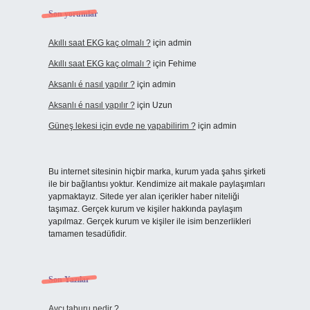
Son yorumlar
Akıllı saat EKG kaç olmalı ?
için
admin
Akıllı saat EKG kaç olmalı ?
için
Fehime
Aksanlı é nasıl yapılır ?
için
admin
Aksanlı é nasıl yapılır ?
için
Uzun
Güneş lekesi için evde ne yapabilirim ?
için
admin
Bu internet sitesinin hiçbir marka, kurum yada şahıs şirketi
ile bir bağlantısı yoktur. Kendimize ait makale paylaşımları
yapmaktayız. Sitede yer alan içerikler haber niteliği
taşımaz. Gerçek kurum ve kişiler hakkında paylaşım
yapılmaz. Gerçek kurum ve kişiler ile isim benzerlikleri
tamamen tesadüfidir.
Son Yazılar
Avcı taburu nedir ?