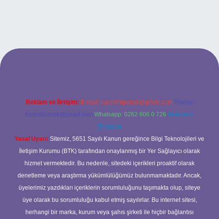
lexbet
Reklam ve İletişim:
E-mail:
backlinkpaneli@gmail.com
Teams:
forumhizmeti@gmail.com
Whatsapp: 0262 606 0 726
Telegram:
@karabul
Yasal Uyarı:
Sitemiz, 5651 Sayılı Kanun gereğince Bilgi Teknolojileri ve
İletişim Kurumu (BTK) tarafından onaylanmış bir Yer Sağlayıcı olarak
hizmet vermektedir. Bu nedenle, sitedeki içerikleri proaktif olarak
denetleme veya araştırma yükümlülüğümüz bulunmamaktadır. Ancak,
üyelerimiz yazdıkları içeriklerin sorumluluğunu taşımakta olup, siteye
üye olarak bu sorumluluğu kabul etmiş sayılırlar. Bu internet sitesi,
herhangi bir marka, kurum veya şahıs şirketi ile hiçbir bağlantısı