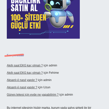
Son yorumlar
Akıllı saat EKG kaç olmalı ?
için
admin
Akıllı saat EKG kaç olmalı ?
için
Fehime
Aksanlı é nasıl yapılır ?
için
admin
Aksanlı é nasıl yapılır ?
için
Uzun
Güneş lekesi için evde ne yapabilirim ?
için
admin
Bu internet sitesinin hiçbir marka, kurum yada şahıs şirketi ile bir