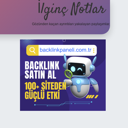
İlginç Notlar
Gözünden kaçan ayrıntıları yakalayan paylaşımlar.
Sidebar
elexbet