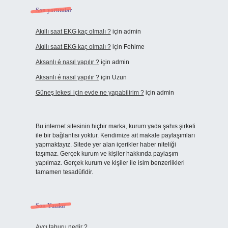
Son yorumlar
Akıllı saat EKG kaç olmalı ?
için
admin
Akıllı saat EKG kaç olmalı ?
için
Fehime
Aksanlı é nasıl yapılır ?
için
admin
Aksanlı é nasıl yapılır ?
için
Uzun
Güneş lekesi için evde ne yapabilirim ?
için
admin
Bu internet sitesinin hiçbir marka, kurum yada şahıs şirketi
ile bir bağlantısı yoktur. Kendimize ait makale paylaşımları
yapmaktayız. Sitede yer alan içerikler haber niteliği
taşımaz. Gerçek kurum ve kişiler hakkında paylaşım
yapılmaz. Gerçek kurum ve kişiler ile isim benzerlikleri
tamamen tesadüfidir.
Son Yazılar
Avcı taburu nedir ?