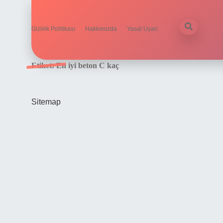
Gizlilik Politikası
Hakkımızda
Yasal Uyarı
Etiket:
En iyi beton C kaç
Sitemap