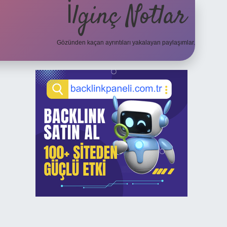
İlginç Notlar
Gözünden kaçan ayrıntıları yakalayan paylaşımlar.
Sidebar
elexbet