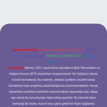
lexbet
Reklam ve İletişim:
E-mail:
backlinkpaneli@gmail.com
Teams:
forumhizmeti@gmail.com
Whatsapp: 0262 606 0 726
Telegram:
@karabul
Yasal Uyarı:
Sitemiz, 5651 Sayılı Kanun gereğince Bilgi Teknolojileri ve
İletişim Kurumu (BTK) tarafından onaylanmış bir Yer Sağlayıcı olarak
hizmet vermektedir. Bu nedenle, sitedeki içerikleri proaktif olarak
denetleme veya araştırma yükümlülüğümüz bulunmamaktadır. Ancak,
üyelerimiz yazdıkları içeriklerin sorumluluğunu taşımakta olup, siteye
üye olarak bu sorumluluğu kabul etmiş sayılırlar. Bu internet sitesi,
herhangi bir marka, kurum veya şahıs şirketi ile hiçbir bağlantısı