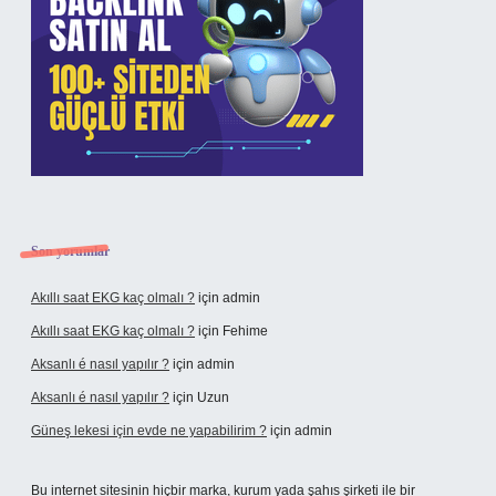
Son yorumlar
Akıllı saat EKG kaç olmalı ?
için
admin
Akıllı saat EKG kaç olmalı ?
için
Fehime
Aksanlı é nasıl yapılır ?
için
admin
Aksanlı é nasıl yapılır ?
için
Uzun
Güneş lekesi için evde ne yapabilirim ?
için
admin
Bu internet sitesinin hiçbir marka, kurum yada şahıs şirketi ile bir