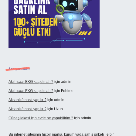
Son yorumlar
Akıllı saat EKG kaç olmalı ?
için
admin
Akıllı saat EKG kaç olmalı ?
için
Fehime
Aksanlı é nasıl yapılır ?
için
admin
Aksanlı é nasıl yapılır ?
için
Uzun
Güneş lekesi için evde ne yapabilirim ?
için
admin
Bu internet sitesinin hiçbir marka, kurum yada şahıs şirketi ile bir