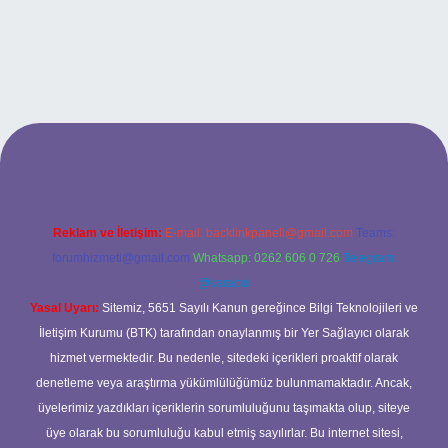
lexbet
Reklam ve İletişim:
E-mail:
backlinkpaneli@gmail.com
Teams:
forumhizmeti@gmail.com
Whatsapp: 0262 606 0 726
Telegram:
@karabul
Yasal Uyarı:
Sitemiz, 5651 Sayılı Kanun gereğince Bilgi Teknolojileri ve
İletişim Kurumu (BTK) tarafından onaylanmış bir Yer Sağlayıcı olarak
hizmet vermektedir. Bu nedenle, sitedeki içerikleri proaktif olarak
denetleme veya araştırma yükümlülüğümüz bulunmamaktadır. Ancak,
üyelerimiz yazdıkları içeriklerin sorumluluğunu taşımakta olup, siteye
üye olarak bu sorumluluğu kabul etmiş sayılırlar. Bu internet sitesi,