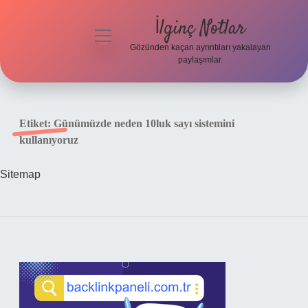
İlginç Notlar
menüyü
aç
Gözünden kaçan ayrıntıları yakalayan
paylaşımlar.
Gizlilik
Politikası
Etiket:
Günümüzde neden 10luk sayı sistemini
Hakkımızda
kullanıyoruz
Yasal Uyarı
Sitemap
Sidebar