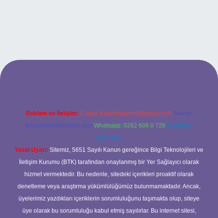
xbet
Reklam ve İletişim:
E-mail:
backlinkpaneli@gmail.com
Teams:
forumhizmeti@gmail.com
Whatsapp: 0262 606 0 726
Telegram:
@karabul
Yasal Uyarı:
Sitemiz, 5651 Sayılı Kanun gereğince Bilgi Teknolojileri ve
İletişim Kurumu (BTK) tarafından onaylanmış bir Yer Sağlayıcı olarak
hizmet vermektedir. Bu nedenle, sitedeki içerikleri proaktif olarak
denetleme veya araştırma yükümlülüğümüz bulunmamaktadır. Ancak,
üyelerimiz yazdıkları içeriklerin sorumluluğunu taşımakta olup, siteye
üye olarak bu sorumluluğu kabul etmiş sayılırlar. Bu internet sitesi,