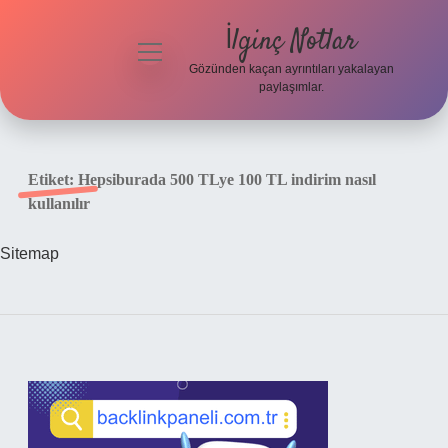
İlginç Notlar
menüyü
aç
Gözünden kaçan ayrıntıları yakalayan
paylaşımlar.
Gizlilik
Politikası
Etiket:
Hepsiburada 500 TLye 100 TL indirim nasıl
Hakkımızda
kullanılır
Yasal Uyarı
Sitemap
Sidebar