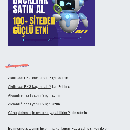
Son yorumlar
Akıllı saat EKG kaç olmalı ?
için
admin
Akıllı saat EKG kaç olmalı ?
için
Fehime
Aksanlı é nasıl yapılır ?
için
admin
Aksanlı é nasıl yapılır ?
için
Uzun
Güneş lekesi için evde ne yapabilirim ?
için
admin
Bu internet sitesinin hiçbir marka, kurum yada şahıs şirketi ile bir