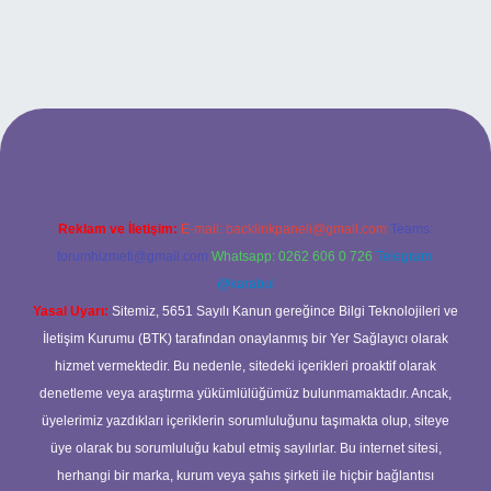
exbet
Reklam ve İletişim:
E-mail:
backlinkpaneli@gmail.com
Teams:
forumhizmeti@gmail.com
Whatsapp: 0262 606 0 726
Telegram:
@karabul
Yasal Uyarı:
Sitemiz, 5651 Sayılı Kanun gereğince Bilgi Teknolojileri ve
İletişim Kurumu (BTK) tarafından onaylanmış bir Yer Sağlayıcı olarak
hizmet vermektedir. Bu nedenle, sitedeki içerikleri proaktif olarak
denetleme veya araştırma yükümlülüğümüz bulunmamaktadır. Ancak,
üyelerimiz yazdıkları içeriklerin sorumluluğunu taşımakta olup, siteye
üye olarak bu sorumluluğu kabul etmiş sayılırlar. Bu internet sitesi,
herhangi bir marka, kurum veya şahıs şirketi ile hiçbir bağlantısı