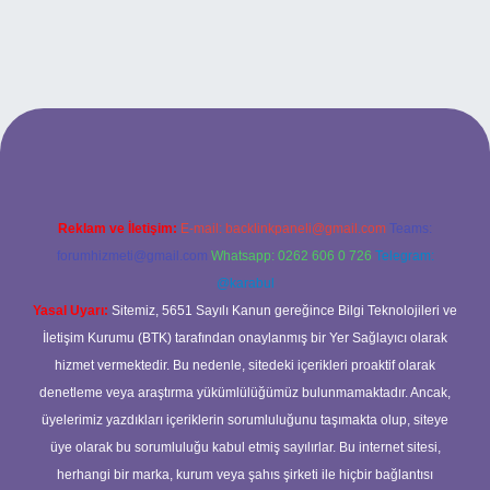
elexbet
Reklam ve İletişim:
E-mail:
backlinkpaneli@gmail.com
Teams:
forumhizmeti@gmail.com
Whatsapp: 0262 606 0 726
Telegram:
@karabul
Yasal Uyarı:
Sitemiz, 5651 Sayılı Kanun gereğince Bilgi Teknolojileri ve
İletişim Kurumu (BTK) tarafından onaylanmış bir Yer Sağlayıcı olarak
hizmet vermektedir. Bu nedenle, sitedeki içerikleri proaktif olarak
denetleme veya araştırma yükümlülüğümüz bulunmamaktadır. Ancak,
üyelerimiz yazdıkları içeriklerin sorumluluğunu taşımakta olup, siteye
üye olarak bu sorumluluğu kabul etmiş sayılırlar. Bu internet sitesi,
herhangi bir marka, kurum veya şahıs şirketi ile hiçbir bağlantısı