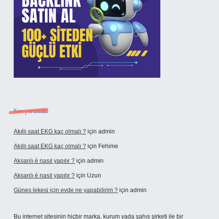
Son yorumlar
Akıllı saat EKG kaç olmalı ?
için
admin
Akıllı saat EKG kaç olmalı ?
için
Fehime
Aksanlı é nasıl yapılır ?
için
admin
Aksanlı é nasıl yapılır ?
için
Uzun
Güneş lekesi için evde ne yapabilirim ?
için
admin
Bu internet sitesinin hiçbir marka, kurum yada şahıs şirketi ile bir