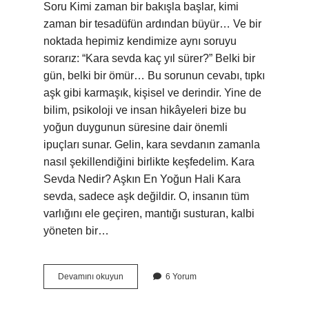
Soru Kimi zaman bir bakışla başlar, kimi
zaman bir tesadüfün ardından büyür… Ve bir
noktada hepimiz kendimize aynı soruyu
sorarız: “Kara sevda kaç yıl sürer?” Belki bir
gün, belki bir ömür… Bu sorunun cevabı, tıpkı
aşk gibi karmaşık, kişisel ve derindir. Yine de
bilim, psikoloji ve insan hikâyeleri bize bu
yoğun duygunun süresine dair önemli
ipuçları sunar. Gelin, kara sevdanın zamanla
nasıl şekillendiğini birlikte keşfedelim. Kara
Sevda Nedir? Aşkın En Yoğun Hali Kara
sevda, sadece aşk değildir. O, insanın tüm
varlığını ele geçiren, mantığı susturan, kalbi
yöneten bir…
Kara
Devamını okuyun
6 Yorum
sevda
Malihülya