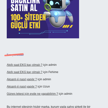
Son yorumlar
Akıllı saat EKG kaç olmalı ?
için
admin
Akıllı saat EKG kaç olmalı ?
için
Fehime
Aksanlı é nasıl yapılır ?
için
admin
Aksanlı é nasıl yapılır ?
için
Uzun
Güneş lekesi için evde ne yapabilirim ?
için
admin
Bu internet sitesinin hiçbir marka, kurum yada şahıs şirketi ile bir