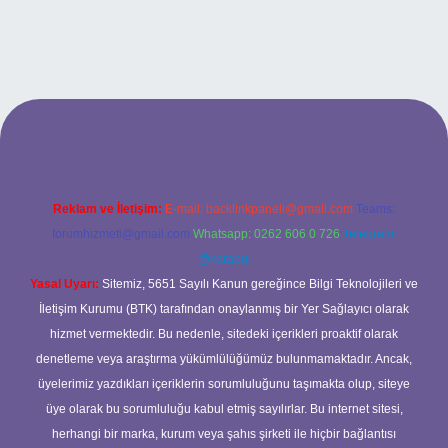
lexbet
Reklam ve İletişim:
E-mail:
backlinkpaneli@gmail.com
Teams:
forumhizmeti@gmail.com
Whatsapp: 0262 606 0 726
Telegram:
@karabul
Yasal Uyarı:
Sitemiz, 5651 Sayılı Kanun gereğince Bilgi Teknolojileri ve
İletişim Kurumu (BTK) tarafından onaylanmış bir Yer Sağlayıcı olarak
hizmet vermektedir. Bu nedenle, sitedeki içerikleri proaktif olarak
denetleme veya araştırma yükümlülüğümüz bulunmamaktadır. Ancak,
üyelerimiz yazdıkları içeriklerin sorumluluğunu taşımakta olup, siteye
üye olarak bu sorumluluğu kabul etmiş sayılırlar. Bu internet sitesi,
herhangi bir marka, kurum veya şahıs şirketi ile hiçbir bağlantısı