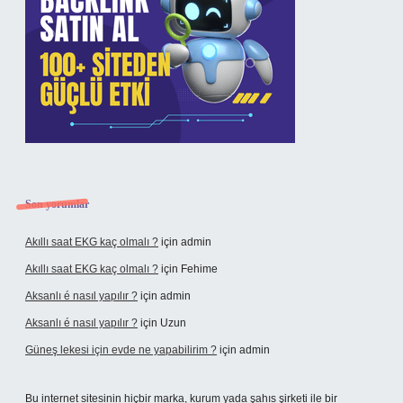
Son yorumlar
Akıllı saat EKG kaç olmalı ?
için
admin
Akıllı saat EKG kaç olmalı ?
için
Fehime
Aksanlı é nasıl yapılır ?
için
admin
Aksanlı é nasıl yapılır ?
için
Uzun
Güneş lekesi için evde ne yapabilirim ?
için
admin
Bu internet sitesinin hiçbir marka, kurum yada şahıs şirketi ile bir