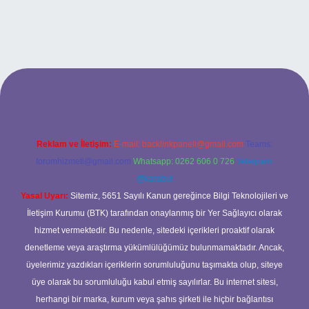
lexbet
Reklam ve İletişim:
E-mail:
backlinkpaneli@gmail.com
Teams:
forumhizmeti@gmail.com
Whatsapp: 0262 606 0 726
Telegram:
@karabul
Yasal Uyarı:
Sitemiz, 5651 Sayılı Kanun gereğince Bilgi Teknolojileri ve
İletişim Kurumu (BTK) tarafından onaylanmış bir Yer Sağlayıcı olarak
hizmet vermektedir. Bu nedenle, sitedeki içerikleri proaktif olarak
denetleme veya araştırma yükümlülüğümüz bulunmamaktadır. Ancak,
üyelerimiz yazdıkları içeriklerin sorumluluğunu taşımakta olup, siteye
üye olarak bu sorumluluğu kabul etmiş sayılırlar. Bu internet sitesi,
herhangi bir marka, kurum veya şahıs şirketi ile hiçbir bağlantısı