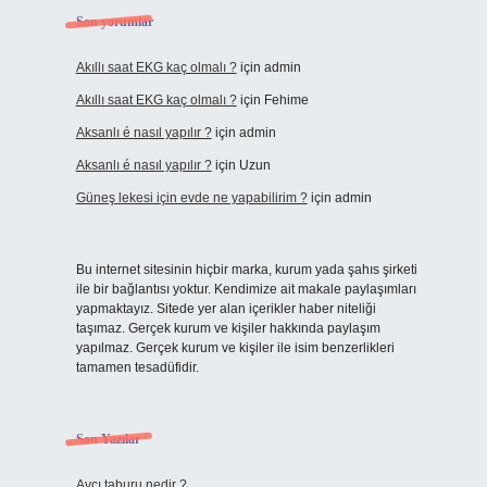
Son yorumlar
Akıllı saat EKG kaç olmalı ?
için
admin
Akıllı saat EKG kaç olmalı ?
için
Fehime
Aksanlı é nasıl yapılır ?
için
admin
Aksanlı é nasıl yapılır ?
için
Uzun
Güneş lekesi için evde ne yapabilirim ?
için
admin
Bu internet sitesinin hiçbir marka, kurum yada şahıs şirketi
ile bir bağlantısı yoktur. Kendimize ait makale paylaşımları
yapmaktayız. Sitede yer alan içerikler haber niteliği
taşımaz. Gerçek kurum ve kişiler hakkında paylaşım
yapılmaz. Gerçek kurum ve kişiler ile isim benzerlikleri
tamamen tesadüfidir.
Son Yazılar
Avcı taburu nedir ?