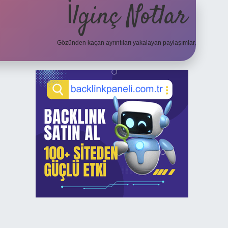
İlginç Notlar
Gözünden kaçan ayrıntıları yakalayan paylaşımlar.
Sidebar
elexbet