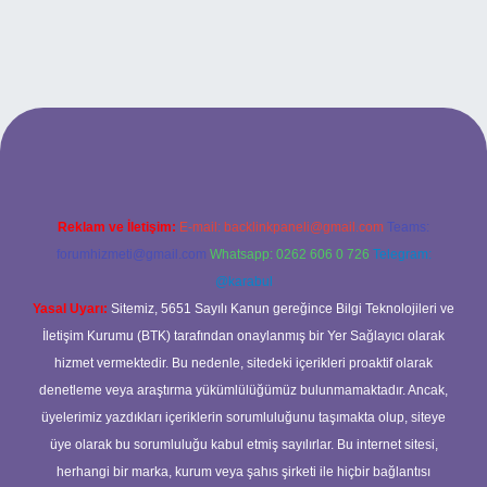
lexbet
Reklam ve İletişim:
E-mail:
backlinkpaneli@gmail.com
Teams:
forumhizmeti@gmail.com
Whatsapp: 0262 606 0 726
Telegram:
@karabul
Yasal Uyarı:
Sitemiz, 5651 Sayılı Kanun gereğince Bilgi Teknolojileri ve
İletişim Kurumu (BTK) tarafından onaylanmış bir Yer Sağlayıcı olarak
hizmet vermektedir. Bu nedenle, sitedeki içerikleri proaktif olarak
denetleme veya araştırma yükümlülüğümüz bulunmamaktadır. Ancak,
üyelerimiz yazdıkları içeriklerin sorumluluğunu taşımakta olup, siteye
üye olarak bu sorumluluğu kabul etmiş sayılırlar. Bu internet sitesi,
herhangi bir marka, kurum veya şahıs şirketi ile hiçbir bağlantısı