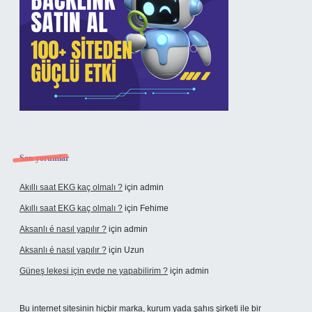
Son yorumlar
Akıllı saat EKG kaç olmalı ?
için
admin
Akıllı saat EKG kaç olmalı ?
için
Fehime
Aksanlı é nasıl yapılır ?
için
admin
Aksanlı é nasıl yapılır ?
için
Uzun
Güneş lekesi için evde ne yapabilirim ?
için
admin
Bu internet sitesinin hiçbir marka, kurum yada şahıs şirketi ile bir