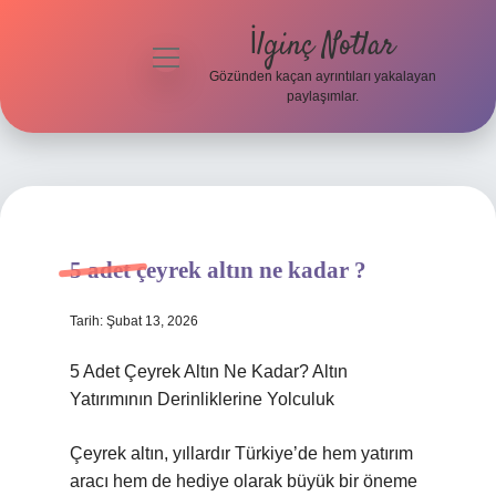
İlginç Notlar
menüyü
aç
Gözünden kaçan ayrıntıları yakalayan
paylaşımlar.
Gizlilik
Politikası
Hakkımızda
Yasal Uyarı
5 adet çeyrek altın ne kadar ?
Tarih: Şubat 13, 2026
5 Adet Çeyrek Altın Ne Kadar? Altın
Yatırımının Derinliklerine Yolculuk
Çeyrek altın, yıllardır Türkiye’de hem yatırım
aracı hem de hediye olarak büyük bir öneme