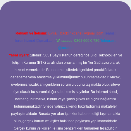
t
Reklam ve İletişim:
E-mail:
backlinkpaneli@gmail.com
Teams:
forumhizmeti@gmail.com
Whatsapp: 0262 606 0 726
Telegram:
@karabul
Yasal Uyarı:
Sitemiz, 5651 Sayılı Kanun gereğince Bilgi Teknolojileri ve
İletişim Kurumu (BTK) tarafından onaylanmış bir Yer Sağlayıcı olarak
hizmet vermektedir. Bu nedenle, sitedeki içerikleri proaktif olarak
denetleme veya araştırma yükümlülüğümüz bulunmamaktadır. Ancak,
üyelerimiz yazdıkları içeriklerin sorumluluğunu taşımakta olup, siteye
üye olarak bu sorumluluğu kabul etmiş sayılırlar. Bu internet sitesi,
herhangi bir marka, kurum veya şahıs şirketi ile hiçbir bağlantısı
bulunmamaktadır. Sitede yalnızca kendi hazırladığımız makaleler
paylaşılmaktadır. Burada yer alan içerikler haber niteliği taşımamakta
olup, gerçek kurum ve kişiler hakkında paylaşım yapılmamaktadır.
Gerçek kurum ve kişiler ile isim benzerlikleri tamamen tesadüfidir.