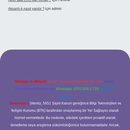
Akıllı saat EKG kaç olmalı ?
için
Fehime
Aksanlı é nasıl yapılır ?
için
admin
lexbet
Reklam ve İletişim:
E-mail:
backlinkpaneli@gmail.com
Teams:
forumhizmeti@gmail.com
Whatsapp: 0262 606 0 726
Telegram:
@karabul
Yasal Uyarı:
Sitemiz, 5651 Sayılı Kanun gereğince Bilgi Teknolojileri ve
İletişim Kurumu (BTK) tarafından onaylanmış bir Yer Sağlayıcı olarak
hizmet vermektedir. Bu nedenle, sitedeki içerikleri proaktif olarak
denetleme veya araştırma yükümlülüğümüz bulunmamaktadır. Ancak,