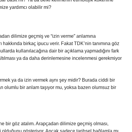
mize yardımcı olabilir mi?
adan dilimize geçmiş ve “izin verme” anlamına
rı hakkında birkaç ipucu verir. Fakat TDK’nin tanımına göz
şullarda kullanılacağına dair bir açıklama yapmadığını fark
altılması ya da daha derinlemesine incelenmesi gerekmiyor
mek ya da izin vermek aynı şey midir? Burada ciddi bir
an olumlu bir anlam taşıyor mu, yoksa bazen olumsuz bir
ne bir göz atalım. Arapçadan dilimize geçmiş olması,
ri olduğunu gösteriyor. Ancak sadece tarihsel bağlamla mı