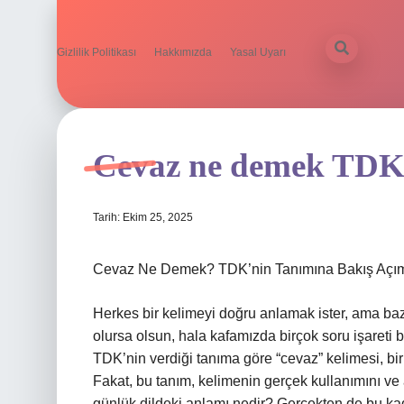
Gizlilik Politikası
Hakkımızda
Yasal Uyarı
Cevaz ne demek TDK
Tarih: Ekim 25, 2025
Cevaz Ne Demek? TDK’nin Tanımına Bakış Açı
Herkes bir kelimeyi doğru anlamak ister, ama baze
olursa olsun, hala kafamızda birçok soru işareti b
TDK’nin verdiği tanıma göre “cevaz” kelimesi, bi
Fakat, bu tanım, kelimenin gerçek kullanımını ve 
günlük dildeki anlamı nedir? Gerçekten de bu kad