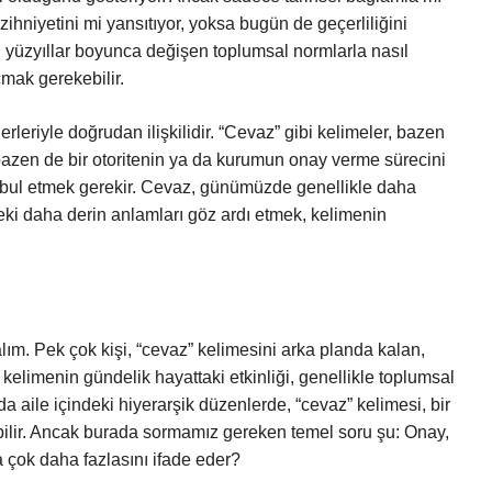
zihniyetini mi yansıtıyor, yoksa bugün de geçerliliğini
 yüzyıllar boyunca değişen toplumsal normlarla nasıl
çmak gerekebilir.
leriyle doğrudan ilişkilidir. “Cevaz” gibi kelimeler, bazen
 bazen de bir otoritenin ya da kurumun onay verme sürecini
abul etmek gerekir. Cevaz, günümüzde genellikle daha
deki daha derin anlamları göz ardı etmek, kelimenin
alım. Pek çok kişi, “cevaz” kelimesini arka planda kalan,
 kelimenin gündelik hayattaki etkinliği, genellikle toplumsal
 da aile içindeki hiyerarşik düzenlerde, “cevaz” kelimesi, bir
bilir. Ancak burada sormamız gereken temel soru şu: Onay,
a çok daha fazlasını ifade eder?