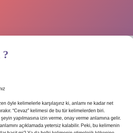
 ?
mız
n öyle kelimelerle karşılaşırız ki, anlamı ne kadar net
ırakır. “Cevaz” kelimesi de bu tür kelimelerden biri.
r şeyin yapılmasına izin verme, onay verme anlamına gelir.
anlamını açıklamada yetersiz kalabilir. Peki, bu kelimenin
ar basit mi? Ya da belki kelimenin etimolojik kökenine