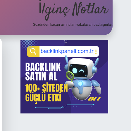
İlginç Notlar
Gözünden kaçan ayrıntıları yakalayan paylaşımlar.
Sidebar
elexbet