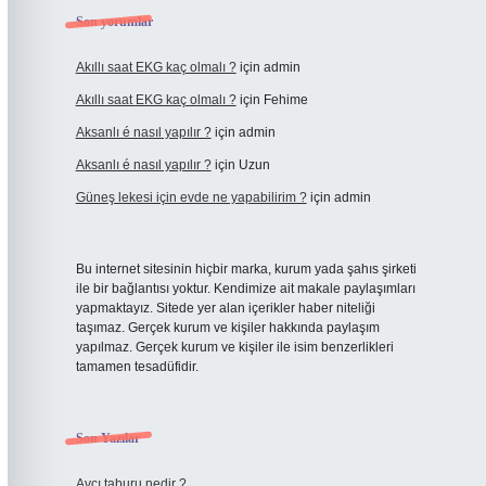
Son yorumlar
Akıllı saat EKG kaç olmalı ?
için
admin
Akıllı saat EKG kaç olmalı ?
için
Fehime
Aksanlı é nasıl yapılır ?
için
admin
Aksanlı é nasıl yapılır ?
için
Uzun
Güneş lekesi için evde ne yapabilirim ?
için
admin
Bu internet sitesinin hiçbir marka, kurum yada şahıs şirketi
ile bir bağlantısı yoktur. Kendimize ait makale paylaşımları
yapmaktayız. Sitede yer alan içerikler haber niteliği
taşımaz. Gerçek kurum ve kişiler hakkında paylaşım
yapılmaz. Gerçek kurum ve kişiler ile isim benzerlikleri
tamamen tesadüfidir.
Son Yazılar
Avcı taburu nedir ?