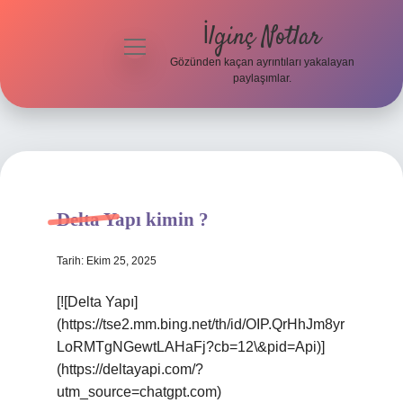
İlginç Notlar
menüyü
aç
Gözünden kaçan ayrıntıları yakalayan
paylaşımlar.
Gizlilik
Politikası
Hakkımızda
Yasal Uyarı
Delta Yapı kimin ?
Tarih: Ekim 25, 2025
[![Delta Yapı]
(https://tse2.mm.bing.net/th/id/OIP.QrHhJm8yr
LoRMTgNGewtLAHaFj?cb=12\&pid=Api)]
(https://deltayapi.com/?
utm_source=chatgpt.com)