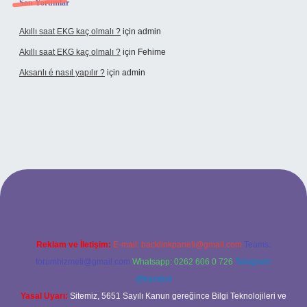
Son Yorumlar
Akıllı saat EKG kaç olmalı ?
için
admin
Akıllı saat EKG kaç olmalı ?
için
Fehime
Aksanlı é nasıl yapılır ?
için
admin
xbet
Reklam ve İletişim:
E-mail:
backlinkpaneli@gmail.com
Teams:
forumhizmeti@gmail.com
Whatsapp: 0262 606 0 726
Telegram:
@karabul
Yasal Uyarı:
Sitemiz, 5651 Sayılı Kanun gereğince Bilgi Teknolojileri ve