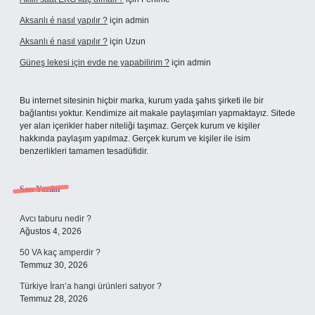
Aksanlı é nasıl yapılır ?
için
admin
Aksanlı é nasıl yapılır ?
için
Uzun
Güneş lekesi için evde ne yapabilirim ?
için
admin
Bu internet sitesinin hiçbir marka, kurum yada şahıs şirketi ile bir
bağlantısı yoktur. Kendimize ait makale paylaşımları yapmaktayız. Sitede
yer alan içerikler haber niteliği taşımaz. Gerçek kurum ve kişiler
hakkında paylaşım yapılmaz. Gerçek kurum ve kişiler ile isim
benzerlikleri tamamen tesadüfidir.
Son Yazılar
Avcı taburu nedir ?
Ağustos 4, 2026
50 VA kaç amperdir ?
Temmuz 30, 2026
Türkiye İran’a hangi ürünleri satıyor ?
Temmuz 28, 2026