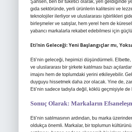
Şahsen, ben bir tüketici olarak, yeri geldiğinde y
gıda sektöründe, yerli ürünlerin kalitesini ve lezz
teknolojiler ilerliyor ve uluslararası işbirlikleri
birleşmeler ve satışlar, hem yerel hem de küresel
yabancı markalarla rekabet edebilmesi için güçlü b
Eti’nin Geleceği: Yeni Başlangıçlar mı, Yoks
Eti’nin geleceği, hepimizi düşündürmeli. Elbette
ve uluslararası bir şirkete katılması bazı açılarda
imajını hem de toplumdaki yerini etkileyebilir. Gel
duyguyu hissetmek daha zor olacak. Yine de, zaman
Eti’nin sadece tadıyla değil, köklü geçmişiyle de h
Sonuç Olarak: Markaların Efsaneleşm
Eti’nin satılmasının ardından, bu marka üzerind
oldukça önemli. Markalar, bir toplumun kültürünü, t