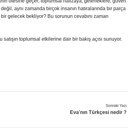
nın ötesine geçer; toplumsal hafızaya, geleneklere, güven
değil, aynı zamanda birçok insanın hatıralarında bir parça
ıl bir gelecek bekliyor? Bu sorunun cevabını zaman
atışın toplumsal etkilerine dair bir bakış açısı sunuyor.
Sonraki Yazı
Eva’nın Türkçesi nedir ?