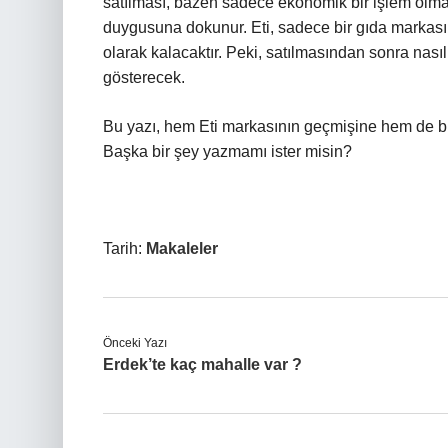
satılması, bazen sadece ekonomik bir işlem olma
duygusuna dokunur. Eti, sadece bir gıda markası 
olarak kalacaktır. Peki, satılmasından sonra nas
gösterecek.
Bu yazı, hem Eti markasının geçmişine hem de bu s
Başka bir şey yazmamı ister misin?
Tarih:
Makaleler
Önceki Yazı
Erdek’te kaç mahalle var ?