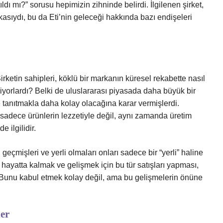
dı mı?” sorusu hepimizin zihninde belirdi. İlgilenen şirket,
asıydı, bu da Eti’nin geleceği hakkında bazı endişeleri
irketin sahipleri, köklü bir markanın küresel rekabette nasıl
izliyorlardı? Belki de uluslararası piyasada daha büyük bir
 tanıtmakla daha kolay olacağına karar vermişlerdi.
sadece ürünlerin lezzetiyle değil, aynı zamanda üretim
e ilgilidir.
çmişleri ve yerli olmaları onları sadece bir “yerli” haline
 hayatta kalmak ve gelişmek için bu tür satışları yapması,
 Bunu kabul etmek kolay değil, ama bu gelişmelerin önüne
ler