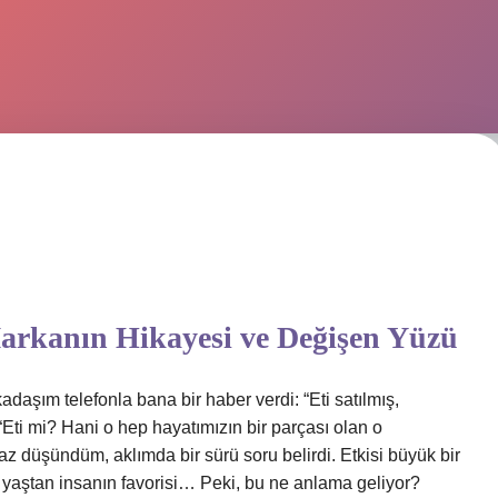
Markanın Hikayesi ve Değişen Yüzü
kadaşım telefonla bana bir haber verdi: “Eti satılmış,
Eti mi? Hani o hep hayatımızın bir parçası olan o
az düşündüm, aklımda bir sürü soru belirdi. Etkisi büyük bir
r yaştan insanın favorisi… Peki, bu ne anlama geliyor?