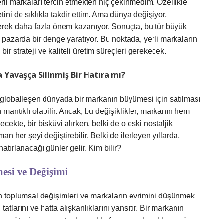
erli markaları tercih etmekten hiç çekinmedim. Özellikle
etini de sıklıkla takdir ettim. Ama dünya değişiyor,
 giderek daha fazla önem kazanıyor. Sonuçta, bu tür büyük
 pazarda bir denge yaratıyor. Bu noktada, yerli markaların
ir strateji ve kaliteli üretim süreçleri gerekecek.
a Yavaşça Silinmiş Bir Hatıra mı?
, globalleşen dünyada bir markanın büyümesi için satılması
n mantıklı olabilir. Ancak, bu değişiklikler, markanın hem
ecekte, bir bisküvi alırken, belki de o eski nostaljik
 her şeyi değiştirebilir. Belki de ilerleyen yıllarda,
atırlanacağı günler gelir. Kim bilir?
esi ve Değişimi
en toplumsal değişimleri ve markaların evrimini düşünmek
atlarını ve hatta alışkanlıklarını yansıtır. Bir markanın