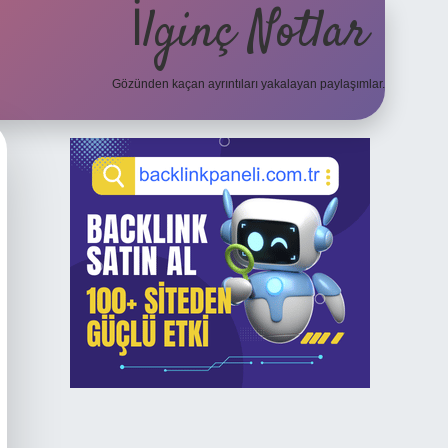
İlginç Notlar
Gözünden kaçan ayrıntıları yakalayan paylaşımlar.
Sidebar
elexbet