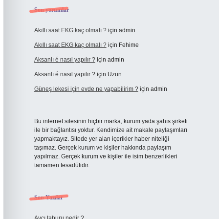
Son yorumlar
Akıllı saat EKG kaç olmalı ?
için
admin
Akıllı saat EKG kaç olmalı ?
için
Fehime
Aksanlı é nasıl yapılır ?
için
admin
Aksanlı é nasıl yapılır ?
için
Uzun
Güneş lekesi için evde ne yapabilirim ?
için
admin
Bu internet sitesinin hiçbir marka, kurum yada şahıs şirketi
ile bir bağlantısı yoktur. Kendimize ait makale paylaşımları
yapmaktayız. Sitede yer alan içerikler haber niteliği
taşımaz. Gerçek kurum ve kişiler hakkında paylaşım
yapılmaz. Gerçek kurum ve kişiler ile isim benzerlikleri
tamamen tesadüfidir.
Son Yazılar
Avcı taburu nedir ?