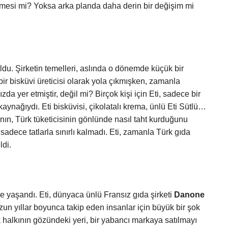
tirmesi mi? Yoksa arka planda daha derin bir değişim mi
ruldu. Şirketin temelleri, aslında o dönemde küçük bir
bir bisküvi üreticisi olarak yola çıkmışken, zamanla
da yer etmiştir, değil mi? Birçok kişi için Eti, sadece bir
aynağıydı. Eti bisküvisi, çikolatalı krema, ünlü Eti Sütlü…
anın, Türk tüketicisinin gönlünde nasıl taht kurduğunu
dece tatlarla sınırlı kalmadı. Eti, zamanla Türk gıda
ldi.
e yaşandı. Eti, dünyaca ünlü Fransız gıda şirketi
Danone
 uzun yıllar boyunca takip eden insanlar için büyük bir şok
rk halkının gözündeki yeri, bir yabancı markaya satılmayı