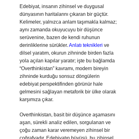
Edebiyat, insanın zihinsel ve duygusal
dünyasının haritalarını çıkaran bir güçtür.
Kelimeler, yalnızca anlam taşımakla kalmaz;
aynı zamanda okuyucuyu bir düşünce
serüvenine, bazen de kendi ruhunun
derinliklerine sürükler.
Anlatı teknikleri
ve
dilsel yaratım, okurun zihninde birden fazla
yola açılan kapılar yaratır; işte bu bağlamda
“Overthinkistan” kavramı, modern bireyin
zihninde kurduğu sonsuz döngülerin
edebiyat perspektifinden görünür hale
gelmesini sağlayan metaforik bir ülke olarak
karşımıza çıkar.
Overthinkistan, basit bir düşünce aşamasını
aşan, sürekli analiz edilen, sorgulanan ve
çoğu zaman karar veremeyen zihinsel bir
coğrafyadır. Edebiyatın büyüsü, bu zihinsel