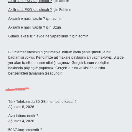
Akıllı saat EKG kaç olmalı ?
için
admin
Akıllı saat EKG kaç olmalı ?
için
Fehime
Aksanlı é nasıl yapılır ?
için
admin
Aksanlı é nasıl yapılır ?
için
Uzun
Güneş lekesi için evde ne yapabilirim ?
için
admin
Bu internet sitesinin hiçbir marka, kurum yada şahıs şirketi ile bir
bağlantısı yoktur. Kendimize ait makale paylaşımları yapmaktayız. Sitede
yer alan içerikler haber niteliği taşımaz. Gerçek kurum ve kişiler
hakkında paylaşım yapılmaz. Gerçek kurum ve kişiler ile isim
benzerlikleri tamamen tesadüfidir.
Son Yazılar
Türk Telekom’da 30 GB internet ne kadar ?
Ağustos 8, 2026
Avcı taburu nedir ?
Ağustos 4, 2026
50 VA kaç amperdir ?