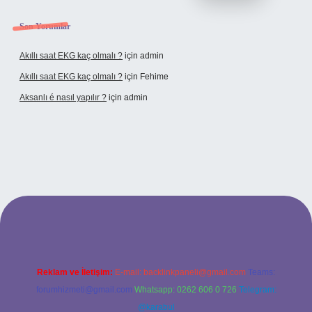
Son Yorumlar
Akıllı saat EKG kaç olmalı ?
için
admin
Akıllı saat EKG kaç olmalı ?
için
Fehime
Aksanlı é nasıl yapılır ?
için
admin
elexbet
Reklam ve İletişim:
E-mail:
backlinkpaneli@gmail.com
Teams:
forumhizmeti@gmail.com
Whatsapp: 0262 606 0 726
Telegram:
@karabul