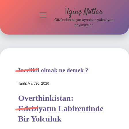
İlginç Notlar
menüyü
aç
Gözünden kaçan ayrıntıları yakalayan
paylaşımlar.
Gizlilik
Politikası
Hakkımızda
Yasal Uyarı
Incelikli olmak ne demek ?
Tarih: Mart 30, 2026
Overthinkistan:
Edebiyatın Labirentinde
Bir Yolculuk