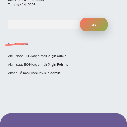
Temmuz 14, 2026
Arama
Son Yorumlar
Akıllı saat EKG kaç olmalı ?
için
admin
Akıllı saat EKG kaç olmalı ?
için
Fehime
Aksanlı é nasıl yapılır ?
için
admin
bet