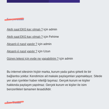
Son yorumlar
Akıllı saat EKG kaç olmalı ?
için
admin
Akıllı saat EKG kaç olmalı ?
için
Fehime
Aksanlı é nasıl yapılır ?
için
admin
Aksanlı é nasıl yapılır ?
için
Uzun
Güneş lekesi için evde ne yapabilirim ?
için
admin
Bu internet sitesinin hiçbir marka, kurum yada şahıs şirketi ile bir
bağlantısı yoktur. Kendimize ait makale paylaşımları yapmaktayız. Sitede
yer alan içerikler haber niteliği taşımaz. Gerçek kurum ve kişiler
hakkında paylaşım yapılmaz. Gerçek kurum ve kişiler ile isim
benzerlikleri tamamen tesadüfidir.
Son Yazılar