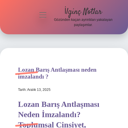
İlginç Notlar
menüyü
aç
Gözünden kaçan ayrıntıları yakalayan
paylaşımlar.
Gizlilik
Politikası
Hakkımızda
Yasal Uyarı
Lozan Barış Antlaşması neden
imzalandı ?
Tarih: Aralık 13, 2025
Lozan Barış Antlaşması
Neden İmzalandı?
Toplumsal Cinsiyet,