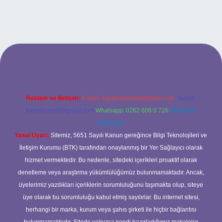
bet
Reklam ve İletişim:
E-mail:
backlinkpaneli@gmail.com
Teams:
forumhizmeti@gmail.com
Whatsapp: 0262 606 0 726
Telegram:
@karabul
Yasal Uyarı:
Sitemiz, 5651 Sayılı Kanun gereğince Bilgi Teknolojileri ve
İletişim Kurumu (BTK) tarafından onaylanmış bir Yer Sağlayıcı olarak
hizmet vermektedir. Bu nedenle, sitedeki içerikleri proaktif olarak
denetleme veya araştırma yükümlülüğümüz bulunmamaktadır. Ancak,
üyelerimiz yazdıkları içeriklerin sorumluluğunu taşımakta olup, siteye
üye olarak bu sorumluluğu kabul etmiş sayılırlar. Bu internet sitesi,
herhangi bir marka, kurum veya şahıs şirketi ile hiçbir bağlantısı