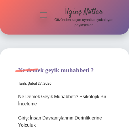
İlginç Notlar
menüyü
aç
Gözünden kaçan ayrıntıları yakalayan
paylaşımlar.
Gizlilik
Politikası
Hakkımızda
Yasal Uyarı
Ne demek geyik muhabbeti ?
Tarih: Şubat 27, 2026
Ne Demek Geyik Muhabbeti? Psikolojik Bir
İnceleme
Giriş: İnsan Davranışlarının Derinliklerine
Yolculuk