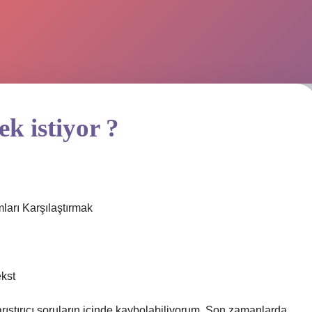
k istiyor ?
ları Karşılaştırmak
ekst
ıştırıcı soruların içinde kaybolabiliyorum. Son zamanlarda