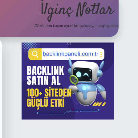
İlginç Notlar
Gözünden kaçan ayrıntıları yakalayan paylaşımlar.
Sidebar
elexbet