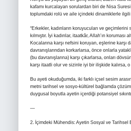
kafamı kurcalayan sorulardan biri de Nisa Suresi’ni
toplumdaki rolü ve aile içindeki dinamiklerle ilgili
“Erkekler, kadınların koruyucuları ve geçimlerini s
kılmıştır. İyi kadınlar, itaatkâr, Allah’ın koruması a
Kocalarına karşı nefsini koruyan, eşlerine karşı d
davranışlarından korkarlarsa, önce onlarla yatakla
(bu davranışlarına) karşı çıkarlarsa, onları dövsü
karşı itaatli olur ve sizinle iyi bir ilişkide kalırs
Bu ayeti okuduğumda, iki farklı içsel sesim aras
metni tarihsel ve sosyo-kültürel bağlamda çözüm
duygusal boyutla ayetin içerdiği potansiyel sıkın
—
2. İçimdeki Mühendis: Ayetin Sosyal ve Tarihsel