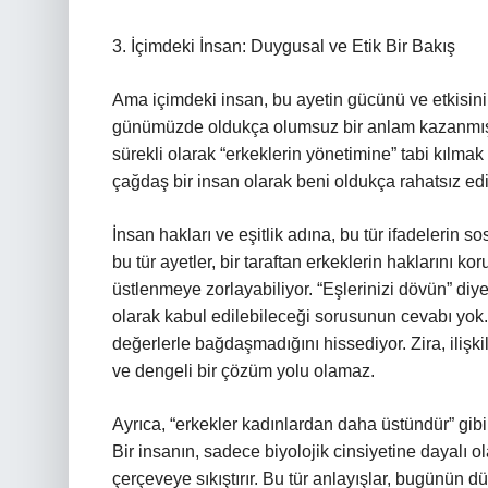
3. İçimdeki İnsan: Duygusal ve Etik Bir Bakış
Ama içimdeki insan, bu ayetin gücünü ve etkisini f
günümüzde oldukça olumsuz bir anlam kazanmış 
sürekli olarak “erkeklerin yönetimine” tabi kılmak
çağdaş bir insan olarak beni oldukça rahatsız edi
İnsan hakları ve eşitlik adına, bu tür ifadelerin
bu tür ayetler, bir taraftan erkeklerin haklarını ko
üstlenmeye zorlayabiliyor. “Eşlerinizi dövün” diyen
olarak kabul edilebileceği sorusunun cevabı yok.
değerlerle bağdaşmadığını hissediyor. Zira, ilişkil
ve dengeli bir çözüm yolu olamaz.
Ayrıca, “erkekler kadınlardan daha üstündür” gibi i
Bir insanın, sadece biyolojik cinsiyetine dayalı o
çerçeveye sıkıştırır. Bu tür anlayışlar, bugünün d