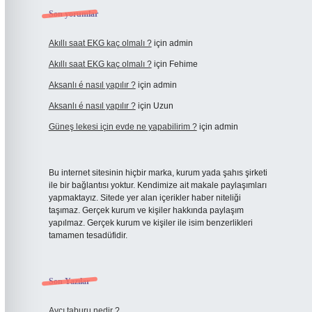
Son yorumlar
Akıllı saat EKG kaç olmalı ?
için
admin
Akıllı saat EKG kaç olmalı ?
için
Fehime
Aksanlı é nasıl yapılır ?
için
admin
Aksanlı é nasıl yapılır ?
için
Uzun
Güneş lekesi için evde ne yapabilirim ?
için
admin
Bu internet sitesinin hiçbir marka, kurum yada şahıs şirketi
ile bir bağlantısı yoktur. Kendimize ait makale paylaşımları
yapmaktayız. Sitede yer alan içerikler haber niteliği
taşımaz. Gerçek kurum ve kişiler hakkında paylaşım
yapılmaz. Gerçek kurum ve kişiler ile isim benzerlikleri
tamamen tesadüfidir.
Son Yazılar
Avcı taburu nedir ?