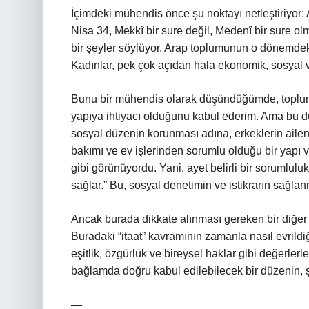
İçimdeki mühendis önce şu noktayı netleştiriyor
Nisa 34, Mekkî bir sure değil, Medenî bir sure 
bir şeyler söylüyor. Arap toplumunun o dönemdeki y
Kadınlar, pek çok açıdan hala ekonomik, sosyal 
Bunu bir mühendis olarak düşündüğümde, topluml
yapıya ihtiyacı olduğunu kabul ederim. Ama bu 
sosyal düzenin korunması adına, erkeklerin aile
bakımı ve ev işlerinden sorumlu olduğu bir yapı 
gibi görünüyordu. Yani, ayet belirli bir sorumluluk 
sağlar.” Bu, sosyal denetimin ve istikrarın sağl
Ancak burada dikkate alınması gereken bir diğer ön
Buradaki “itaat” kavramının zamanla nasıl evrild
eşitlik, özgürlük ve bireysel haklar gibi değerler
bağlamda doğru kabul edilebilecek bir düzenin, ş
—