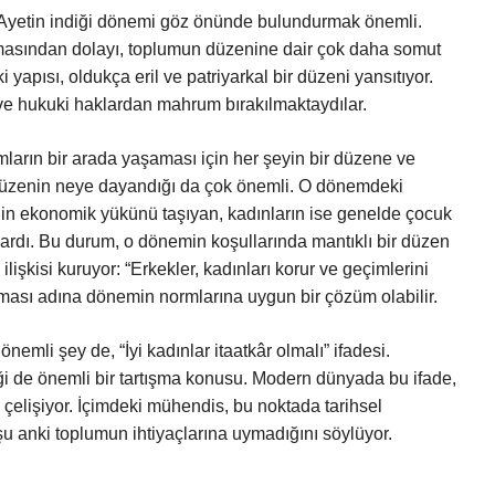
: Ayetin indiği dönemi göz önünde bulundurmak önemli.
olmasından dolayı, toplumun düzenine dair çok daha somut
apısı, oldukça eril ve patriyarkal bir düzeni yansıtıyor.
ve hukuki haklardan mahrum bırakılmaktaydılar.
arın bir arada yaşaması için her şeyin bir düzene ve
düzenin neye dayandığı da çok önemli. O dönemdeki
nin ekonomik yükünü taşıyan, kadınların ise genelde çocuk
vardı. Bu durum, o dönemin koşullarında mantıklı bir düzen
ilişkisi kuruyor: “Erkekler, kadınları korur ve geçimlerini
anması adına dönemin normlarına uygun bir çözüm olabilir.
emli şey de, “İyi kadınlar itaatkâr olmalı” ifadesi.
iği de önemli bir tartışma konusu. Modern dünyada bu ifade,
le çelişiyor. İçimdeki mühendis, bu noktada tarihsel
u anki toplumun ihtiyaçlarına uymadığını söylüyor.