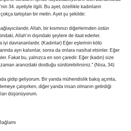
n 34. ayetiyle ilgili. Bu ayet, özellikle kadınların
 çokça tartışılan bir metin. Ayet şu şekilde:
ağlayıcılarıdır. Allah, bir kısmınızı diğerlerinden üstün
ltındaki, Allah’ın dışındaki şeylere de itaat ederler.
a iyi davrananlardır. (Kadınlar) Eğer eşlerinin kötü
rında ayrı kalsınlar, sonra da onlara nasihat etsinler. Eğer
nler. Fakat bu, yalnızca en son çaredir. Eğer (kadın) size
a, o zaman aranızdaki dostluğu sürdürebilirsiniz.” (Nisa, 34)
ında gidip geliyorum. Bir yanda mühendislik bakış açımla,
lemeye çalışırken, diğer yanda insan olmanın getirdiği
tıları düşünüyorum.
 Bağlamı