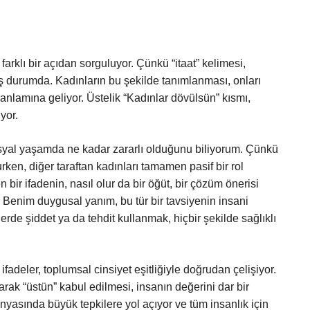
arklı bir açıdan sorguluyor. Çünkü “itaat” kelimesi,
durumda. Kadınların bu şekilde tanımlanması, onları
 anlamına geliyor. Üstelik “Kadınlar dövülsün” kısmı,
yor.
 sosyal yaşamda ne kadar zararlı olduğunu biliyorum. Çünkü
rurken, diğer taraftan kadınları tamamen pasif bir rol
 bir ifadenin, nasıl olur da bir öğüt, bir çözüm önerisi
 Benim duygusal yanım, bu tür bir tavsiyenin insani
erde şiddet ya da tehdit kullanmak, hiçbir şekilde sağlıklı
fadeler, toplumsal cinsiyet eşitliğiyle doğrudan çelişiyor.
larak “üstün” kabul edilmesi, insanın değerini dar bir
ünyasında büyük tepkilere yol açıyor ve tüm insanlık için