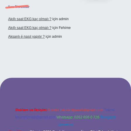
Son Yorumlar
Akıllı saat EKG kaç olmalı ?
için
admin
Akıllı saat EKG kaç olmalı ?
için
Fehime
Aksanlı é nasıl yapılır ?
için
admin
lexbet
Reklam ve İletişim:
E-mail:
backlinkpaneli@gmail.com
Teams:
forumhizmeti@gmail.com
Whatsapp: 0262 606 0 726
Telegram:
@karabul