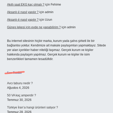
Akıllı saat EKG kaç olmalı ?
için
Fehime
Aksanlı é nasıl yapılır ?
için
admin
Aksanlı é nasıl yapılır ?
için
Uzun
Güneş lekesi için evde ne yapabilirim ?
için
admin
Bu internet sitesinin hiçbir marka, kurum yada şahıs şirketi ile bir
bağlantısı yoktur. Kendimize ait makale paylaşımları yapmaktayız. Sitede
yer alan içerikler haber niteliği taşımaz. Gerçek kurum ve kişiler
hakkında paylaşım yapılmaz. Gerçek kurum ve kişiler ile isim
benzerlikleri tamamen tesadüfidir.
Son Yazılar
Avcı taburu nedir ?
Ağustos 4, 2026
50 VA kaç amperdir ?
Temmuz 30, 2026
Türkiye İran’a hangi ürünleri satıyor ?
Temmuz 28, 2026