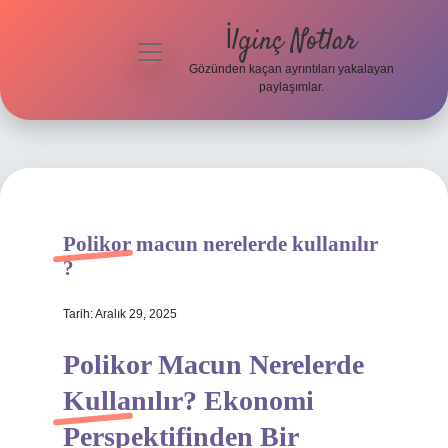
İlginç Notlar
menüyü
aç
Gözünden kaçan ayrıntıları yakalayan
paylaşımlar.
Gizlilik
Politikası
Hakkımızda
Yasal Uyarı
Polikor macun nerelerde kullanılır
?
Tarih: Aralık 29, 2025
Polikor Macun Nerelerde
Kullanılır? Ekonomi
Perspektifinden Bir